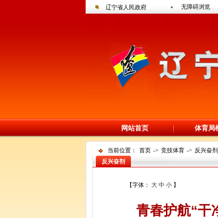
无障碍浏览
辽宁省人民政府
网站首页
体育局
当前位置：
首页
->
竞技体育
->
反兴奋剂
反兴奋剂
【字体：
大
中
小
】
青春护航“干