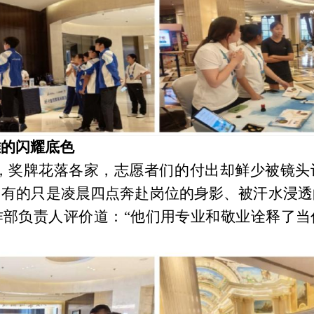
雄的闪耀底色
，奖牌花落各家，志愿者们的付出却鲜少被镜头
，有的只是凌晨四点奔赴岗位的身影、被汗水浸透
作部负责人评价道：
“他们用专业和敬业诠释了