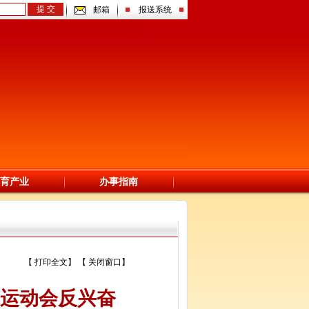
邮箱
报送系统
育产业
办事指南
青少年体育
【
打印全文
】 【
关闭窗口
】
径运动会反兴奋