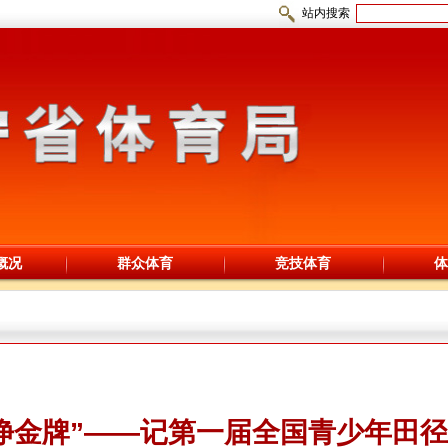
站内搜索
概况
群众体育
竞技体育
体
净金牌”——记第一届全国青少年田