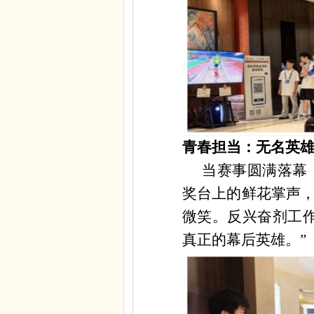
青春担当：无名英
当赛事圆满落幕
奖台上的鲜花掌声
微笑。反兴奋剂工
真正的幕后英雄。”