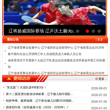
辽宁省射击运动单位许可结果公示 辽体射击证（2026年）第三号
辽宁省射击运动单位许可结果公示 辽体射击证（2026年）第二号
关于做好2026年全省体育系列专业技术资格评审工作的通知
辽宁省体育事业发展中心 辽宁省田径运动管理中心 辽宁省体育总会2026年
集中面向社会公开招聘人员体检公告
辽将扬威国际赛场 辽乒沃土薪火...
关于开展第二批赛事补贴申报工作的通知
| 更多
通知公告
辽宁省体育事业发展中心 辽宁省田径运动管理中心 辽宁省体育总会2026年
集中面向社会公开招聘工作人员成绩及进入体检人员公告
省体育局关于开展第十九批辽宁队老运动员老教练员关怀基金申报工作的通
知
辽宁省体育事业发展中心 辽宁省田径运动管理中心 辽宁省体育总会2026年
集中面向社会公开招聘工作人员面试公告
更多
公告
辽宁省体育学校“3+4”校园足球人才贯通培养2026年招生简章
“东北超”丨大连队进4球拿3分！
2026-08-03
辽宁省体育事业发展中心 辽宁省田径运动管理中心 辽宁省体育总会 2026年
第十二届亚洲分龄游泳锦标赛，辽宁健儿助中国队...
2026-07-29
面向社会公开招聘工作人员面试前资格审查公告
锐射争锋、载誉钱塘，辽宁射击健儿闪耀2026国际...
2026-07-28
关于辽宁省参加第十五届全国运动会做出重要贡献集体和个人拟奖励对象的
国务院印发《全民健身计划（2026－2030年）》
2026-07-24