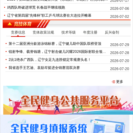
2026-07-17
鸡西队终破进球荒 长春战平继续领跑
2026-07-06
辽宁省第四届“先锋杯”职工乒乓球比赛在大连拉开帷幕
2026-07-02
竞赛信息
竞体政策法规
技术等级
年度注册
反兴奋剂
第十二届亚洲分龄游泳锦标赛，辽宁健儿助中国队双榜登顶
2026-07-29
锐射争锋、载誉钱塘，辽宁射击健儿闪耀2026国际射联全项世界...
2026-07-28
2比1绝杀广西队，辽宁女足九连胜锁定常规赛头名！
2026-07-20
我省选手王艺迪、袁励岑挺进全锦赛混双决赛
2026-07-20
更多