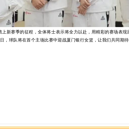
踏上新赛季的征程，全体将士表示将全力以赴，用精彩的赛场表现
月2日，球队将在首个主场比赛中迎战厦门银行女篮，让我们共同期