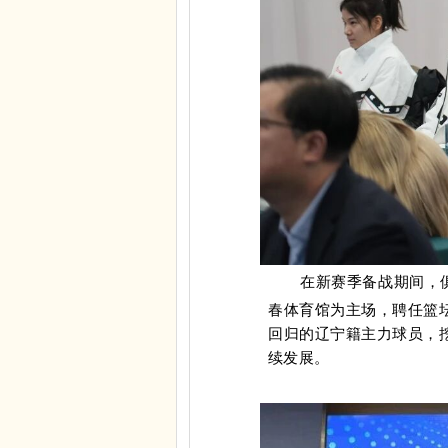
在新赛季备战期间，
春体育馆为主场，
聘任篮
回归的辽宁籍主力球员，
续发展。