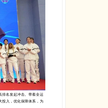
高排名发起冲击。带
着全运
大投入，优化保障体系，为