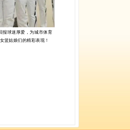
回报球迷厚爱，为城市体育
待女篮姑娘们的精彩表现！