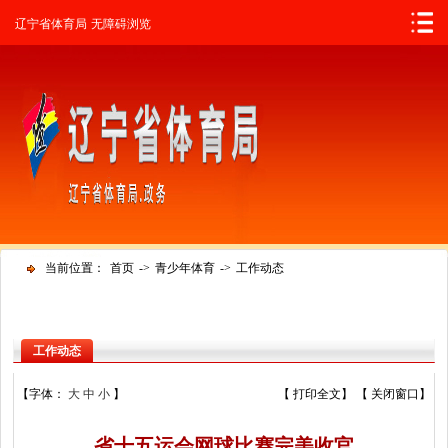
辽宁省人民政府
辽宁省体育局
无障碍浏览
当前位置：
首页
->
青少年体育
->
工作动态
工作动态
【字体：
大
中
小
】
【
打印全文
】 【
关闭窗口
】
省十五运会网球比赛完美收官