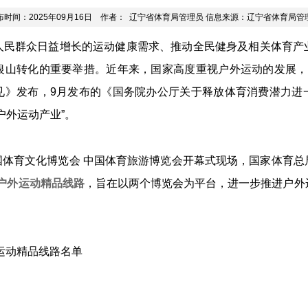
布时间：2025年09月16日 作者： 辽宁省体育局管理员 信息来源：辽宁省体育局管
人民群众日益增长的运动健康需求、推动全民健身及相关体育产
银山转化的重要举措。近年来，国家高度重视户外运动的发展，
见》发布，9月发布的《国务院办公厅关于释放体育消费潜力进
户外运动产业”。
国体育文化博览会 中国体育旅游博览会开幕式现场，国家体育
期户外运动精品线路
，旨在以两个博览会为平台，进一步推进户外
运动精品线路名单