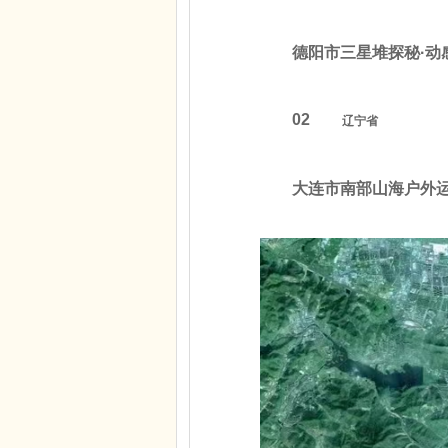
德阳市三星堆探秘·动
02
辽宁省
大连市南部山海户外