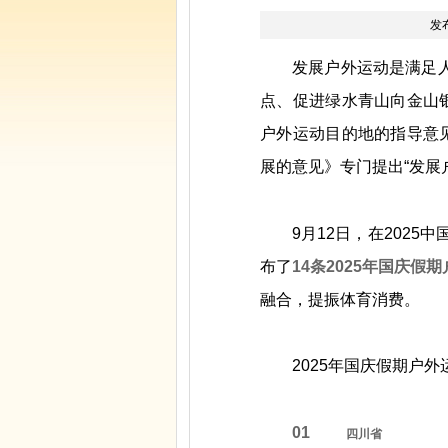
发
发展户外运动是满足
点、促进绿水青山向金山
户外运动目的地的指导意
展的意见》专门提出“发展
9月12日，在2025中
布了
14条2025年国庆假
融合，提振体育消费。
2025年国庆假期户外
01
四川省