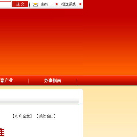
邮箱
报送系统
育产业
办事指南
青少年体育
【
打印全文
】 【
关闭窗口
】
连