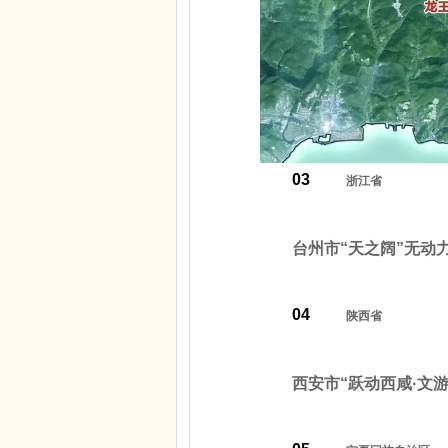
03
浙江省
台州市“天之阔”无动
04
陕西省
西安市“跃动西咸·文