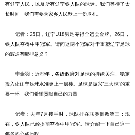
有辽宁人民，以及所有辽宁铁人队的球迷。我们等待了太
长时间，我们需要为家乡人民献上一份厚礼。
记者：
25日，辽宁U18男足夺得全运会金牌。26日，
铁人队夺得中甲冠军。请问这两个冠军对于重塑辽宁足球
的辉煌有哪些意义？
李金羽：
近些年，各级政府对足球的持续关注、稳定
投入让辽宁足球水准更上一层楼。足球是振兴“三大球”的重
要一环，我们希望贡献自己的力量。
记者：
去年7月接手时，球队排在联赛倒数第三；现
在，铁人队已经提前夺得中甲冠军。请介绍一下自己这一
年多的心路历程。