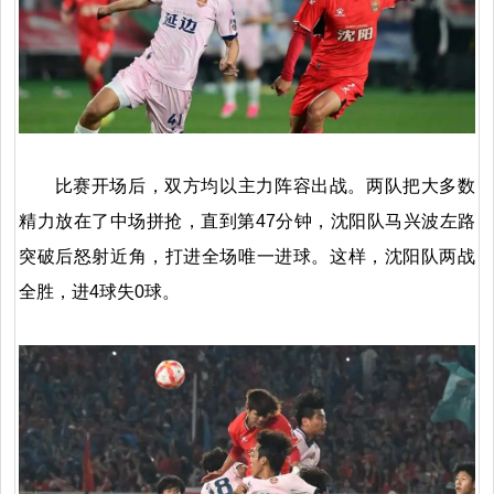
比赛开场后，双方均以主力阵容出战。两队把大多数
精力放在了中场拼抢，直到第47分钟，沈阳队马兴波左路
突破后怒射近角，打进全场唯一进球。这样，沈阳队两战
全胜，进4球失0球。