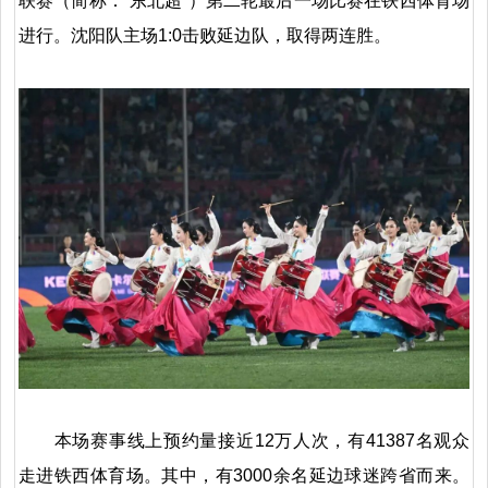
联赛（简称：“东北超”）第二轮最后一场比赛在铁西体育场
进行。沈阳队主场1:0击败延边队，取得两连胜。
本场赛事线上预约量接近12万人次，有41387名观众
走进铁西体育场。其中，有3000余名延边球迷跨省而来。