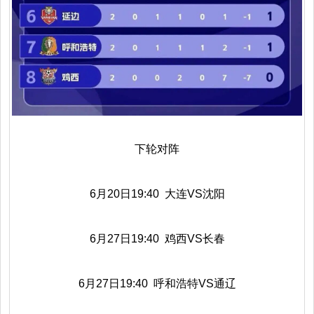
下轮对阵
6月20日19:40 大连VS沈阳
6月27日19:40 鸡西VS长春
6月27日19:40 呼和浩特VS通辽