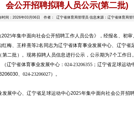
会公开招聘拟聘人员公示(第二批)
布时间：2026年03月06日 作者： 辽宁省体育局管理员 信息来源：辽宁省体育局管
位
202
5
年集中面向社会公开招聘工作人员公告》，经报名、初审
勾红梅、王梓熹等
2
名同志为
辽宁省体育事业发展中心、辽宁省
（第二批）
。现将拟聘人员信息进行公示，公示期为
7
个工作日
。（
辽宁省体育事业发展中心：
024-23206355
；辽宁省足球运动
3206030
、
024-23206027
）
。
业发展中心、辽宁省足球运动中心
202
5
年集中
面
向社会公开招