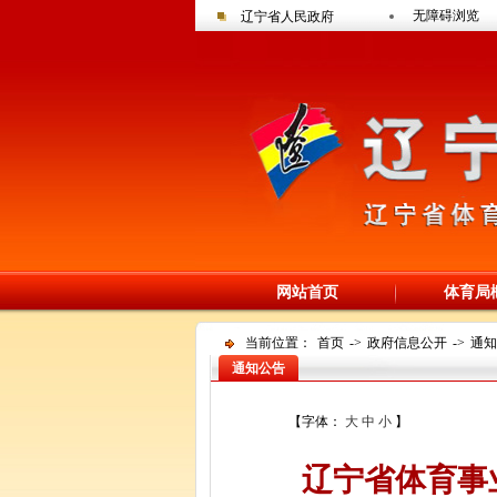
无障碍浏览
辽宁省人民政府
网站首页
体育局
当前位置：
首页
->
政府信息公开
->
通知
通知公告
【字体：
大
中
小
】
辽宁省体育事