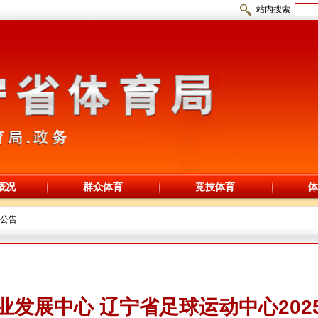
站内搜索
概况
群众体育
竞技体育
体
公告
业发展中心 辽宁省足球运动中心202