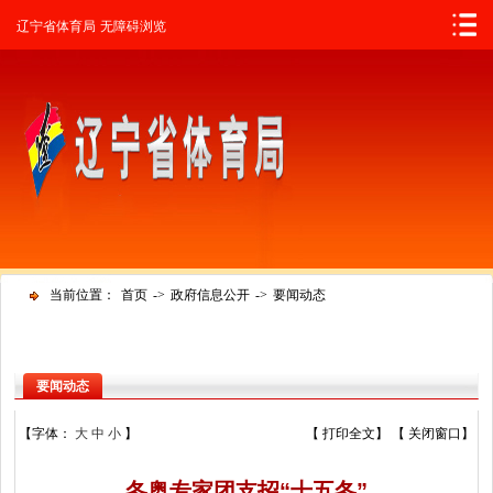
辽宁省人民政府
辽宁省体育局
无障碍浏览
当前位置：
首页
->
政府信息公开
->
要闻动态
要闻动态
【字体：
大
中
小
】
【
打印全文
】 【
关闭窗口
】
冬奥专家团支招“十五冬”