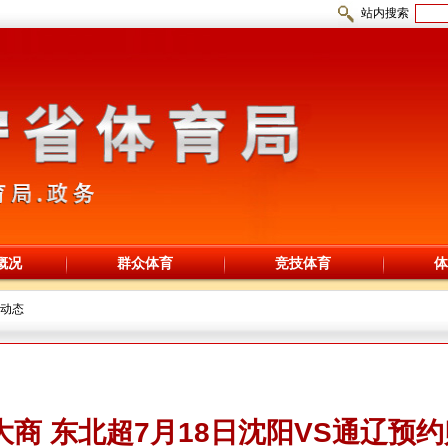
站内搜索
概况
群众体育
竞技体育
体
动态
大商 东北超7月18日沈阳VS通辽预