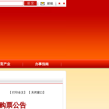
邮箱
育产业
办事指南
青少年体育
【
打印全文
】 【
关闭窗口
】
约购票公告