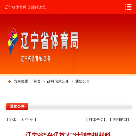
辽宁省人民政府
辽宁省体育局
无障碍浏览
当前位置：
首页
->
政府信息公开
->
通知公告
通知公告
【字体：
大
中
小
】
【
打印全文
】 【
关闭窗口
】
辽宁省“兴辽英才”计划申报材料